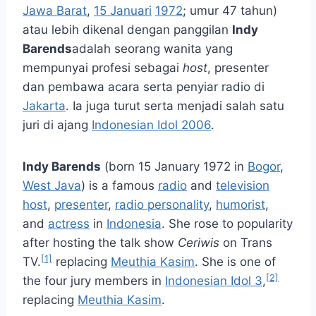
Jawa Barat
,
15 Januari
1972
; umur 47 tahun)
atau lebih dikenal dengan panggilan
Indy
Barends
adalah seorang wanita yang
mempunyai profesi sebagai
host
, presenter
dan pembawa acara serta penyiar radio di
Jakarta
. Ia juga turut serta menjadi salah satu
juri di ajang
Indonesian Idol 2006
.
Indy Barends
(born 15 January 1972 in
Bogor
,
West Java
) is a famous
radio
and
television
host
,
presenter
,
radio personality
,
humorist
,
and
actress
in
Indonesia
. She rose to popularity
after hosting the talk show
Ceriwis
on Trans
[1]
TV.
replacing
Meuthia Kasim
. She is one of
[2]
the four jury members in
Indonesian Idol 3
,
replacing
Meuthia Kasim
.