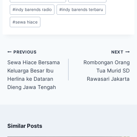
#
indy barends radio
#
indy barends terbaru
#
sewa hiace
Post
PREVIOUS
NEXT
navigation
Sewa Hiace Bersama
Rombongan Orang
Keluarga Besar Ibu
Tua Murid SD
Herlina ke Dataran
Rawasari Jakarta
Dieng Jawa Tengah
Similar Posts