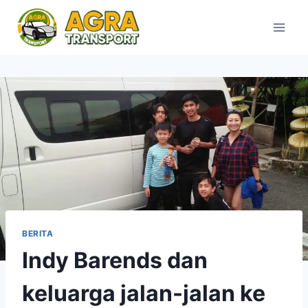
Skip
to
content
BERITA
Indy Barends dan
keluarga jalan-jalan ke