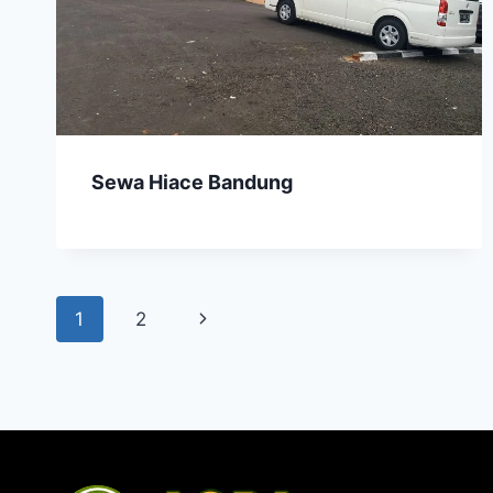
Sewa Hiace Bandung
Page
1
2
Next
navigation
Page