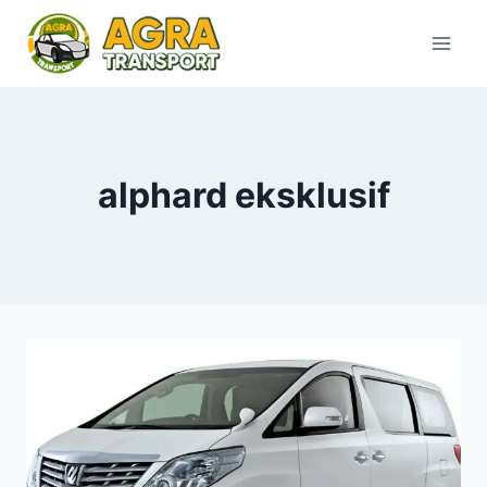
Skip
to
content
alphard eksklusif